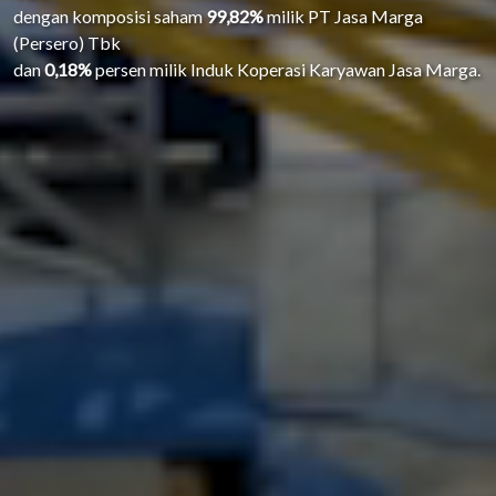
dengan komposisi saham
99,82%
milik PT Jasa Marga
(Persero) Tbk
dan
0,18%
persen milik Induk Koperasi Karyawan Jasa Marga.